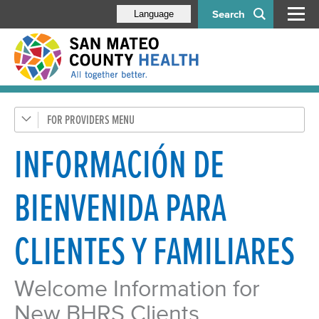
Search
Language
FOR PROVIDERS
Health Care Providers
Behavioral Health Staff
INFORMACIÓN DE
Administration
BIENVENIDA PARA
Compliance Program
Contract Providers
CLIENTES Y FAMILIARES
Documentation, Forms & Policies
Avatar Access
Welcome Information for
Avatar Contacts
New BHRS Clients