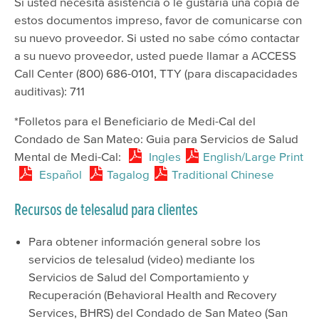
Si usted necesita asistencia o le gustaría una copia de
estos documentos impreso, favor de comunicarse con
Resources
su nuevo proveedor. Si usted no sabe cómo contactar
Meeting & Event Calendar
a su nuevo proveedor, usted puede llamar a ACCESS
Call Center (800) 686-0101, TTY (para discapacidades
Staff & Provider Training Calendar
auditivas): 711
Training Programs
*Folletos para el Beneficiario de Medi-Cal del
Older Adult Providers
Condado de San Mateo: Guia para Servicios de Salud
EMS Providers
Mental de Medi-Cal:
Ingles
English/Large Print
Español
Tagalog
Traditional Chinese
Psychiatry Residency Training Program
Recursos de telesalud para clientes
Para obtener información general sobre los
servicios de telesalud (video) mediante los
Servicios de Salud del Comportamiento y
Recuperación (Behavioral Health and Recovery
Services, BHRS) del Condado de San Mateo (San