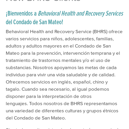
Avatar Manuals
¡Bienvenidos a
Behavioral Health and Recovery Services
Therapist Number
del Condado de San Mateo!
Forms & Policies
Behavioral Health and Recovery Service (BHRS) ofrece
Medical & Pharmacy
varios servicios para niños, adolescentes, familias,
Medi-Cal Mandatory Posting Spanish
adultos y adultos mayores en el Condado de San
Mateo para la prevención, intervención temprana y el
Medi-Cal Mandatory Posting English
tratamiento de trastornos mentales y/o el uso de
Medi-Cal Mandatory Posting Chinese
substancias. Nosotros apoyamos las metas de cada
individuo para vivir una vida saludable y de calidad.
Medi-Cal Mandatory Posting Filipino
Ofrecemos servicios en inglés, español, chino y
BHRS Documentation Manual
tagalo. Cuando sea necesario, al igual podemos
disponer para la interpretación de otros
Interoperability & Data API Guidelines
lenguajes. Todos nosotros de BHRS representamos
Initiatives
una variedad de diferentes culturas y grupos étnicos
BHRS Quality Management
del Condado de San Mateo.
Referral & Consultation