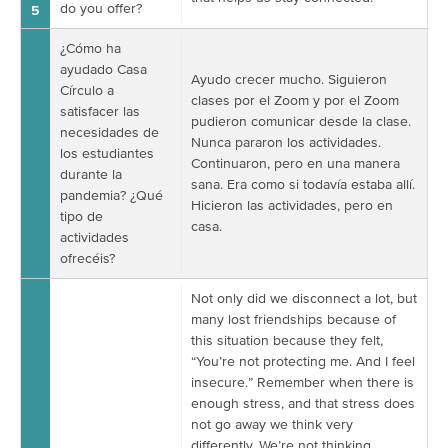
do you offer?
5
¿Cómo ha
ayudado Casa
Ayudo crecer mucho. Siguieron
Círculo a
clases por el Zoom y por el Zoom
satisfacer las
pudieron comunicar desde la clase.
necesidades de
Nunca pararon los actividades.
los estudiantes
Continuaron, pero en una manera
durante la
sana. Era como si todavía estaba allí.
pandemia? ¿Qué
Hicieron las actividades, pero en
tipo de
casa.
actividades
ofrecéis?
Not only did we disconnect a lot, but
many lost friendships because of
this situation because they felt,
“You’re not protecting me. And I feel
insecure.” Remember when there is
enough stress, and that stress does
not go away we think very
differently. We’re not thinking,