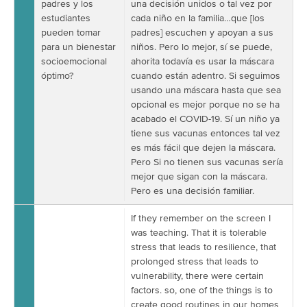
padres y los
una decisión unidos o tal vez por
estudiantes
cada niño en la familia…que [los
pueden tomar
padres] escuchen y apoyan a sus
para un bienestar
niños. Pero lo mejor, sí se puede,
socioemocional
ahorita todavía es usar la máscara
óptimo?
cuando están adentro. Si seguimos
usando una máscara hasta que sea
opcional es mejor porque no se ha
acabado el COVID-19. Sí un niño ya
tiene sus vacunas entonces tal vez
es más fácil que dejen la máscara.
Pero Si no tienen sus vacunas sería
mejor que sigan con la máscara.
Pero es una decisión familiar.
If they remember on the screen I
was teaching. That it is tolerable
stress that leads to resilience, that
prolonged stress that leads to
vulnerability, there were certain
factors. so, one of the things is to
create good routines in our homes