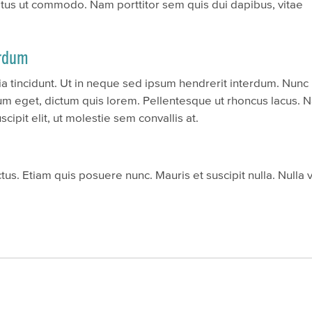
etus ut commodo. Nam porttitor sem quis dui dapibus, vitae
erdum
ia tincidunt. Ut in neque sed ipsum hendrerit interdum. Nunc 
tum eget, dictum quis lorem. Pellentesque ut rhoncus lacus.
ipit elit, ut molestie sem convallis at.
lectus. Etiam quis posuere nunc. Mauris et suscipit nulla. Null