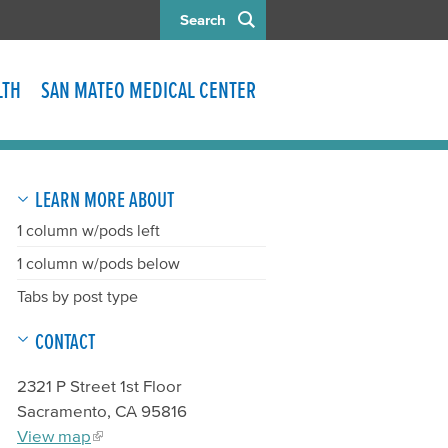
Search
LTH
SAN MATEO MEDICAL CENTER
LEARN MORE ABOUT
1 column w/pods left
1 column w/pods below
Tabs by post type
CONTACT
2321 P Street 1st Floor
Sacramento, CA 95816
View map