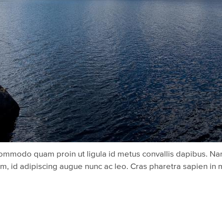
ommodo quam proin ut ligula id metus convallis dapibus. N
id adipiscing augue nunc ac leo. Cras pharetra sapien in me