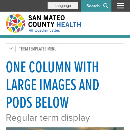
Search
Language
TERM TEMPLATES
1 column w/pods left
1 column w/pods below
ONE COLUMN WITH
1 column w/large images & pods below
LARGE IMAGES AND
2 columns w/pods below
3 columns w/pods below
PODS BELOW
Simple document list
Tabs by post type
Regular term display